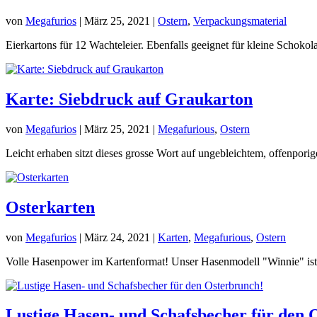
von
Megafurios
|
März 25, 2021
|
Ostern
,
Verpackungsmaterial
Eierkartons für 12 Wachteleier. Ebenfalls geeignet für kleine Schokol
Karte: Siebdruck auf Graukarton
von
Megafurios
|
März 25, 2021
|
Megafurious
,
Ostern
Leicht erhaben sitzt dieses grosse Wort auf ungebleichtem, offenpor
Osterkarten
von
Megafurios
|
März 24, 2021
|
Karten
,
Megafurious
,
Ostern
Volle Hasenpower im Kartenformat! Unser Hasenmodell "Winnie" ist au
Lustige Hasen- und Schafsbecher für den 