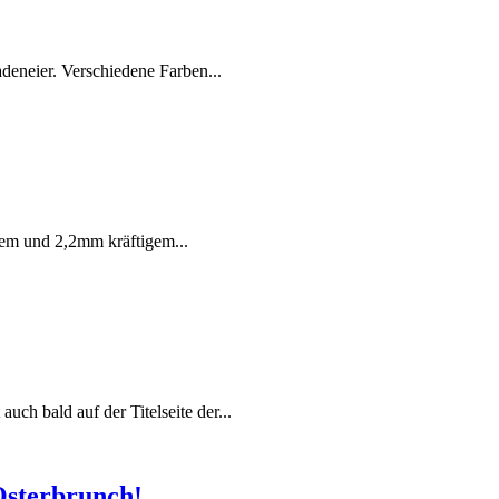
adeneier. Verschiedene Farben...
igem und 2,2mm kräftigem...
ch bald auf der Titelseite der...
Osterbrunch!