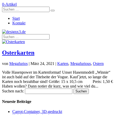
0-Artikel
Start
Kontakt
Osterkarten
von
Megafurios
|
März 24, 2021
|
Karten
,
Megafurious
,
Ostern
Volle Hasenpower im Kartenformat! Unser Hasenmodell „Winnie“
ist auch bald auf der Titelseite der Vogue. Kauf´jetzt, so lange die
Karten noch bezahlbar sind! Größe: 15 x 10,5 cm Preis: 1,50 €
Haben wollen? Dann notier dir kurz, was und wie viel du...
Suchen nach:
Neueste Beiträge
Carrot-Container, 3D-gedruckt